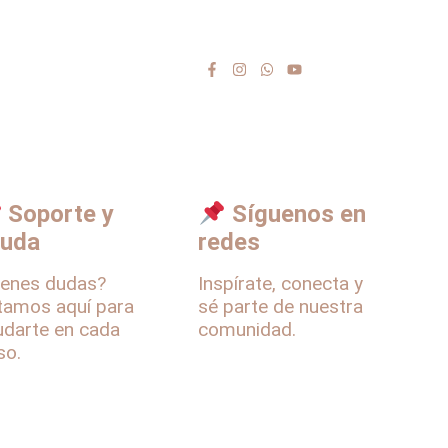
eguntas Frecuentes
Síguenos en nuestras
redes
glamento del
sting
ok para Anfitrionas
Soporte y
Síguenos en
yuda
redes
ienes dudas?
Inspírate, conecta y
tamos aquí para
sé parte de nuestra
udarte en cada
comunidad.
so.