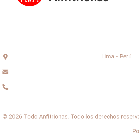
Av. Canadá 997, La Victoria 15034
. Lima - Perú
info@anfitrionas.site
+51 957 194 390
© 2026 Todo Anfitrionas. Todo los derechos reserv
Po