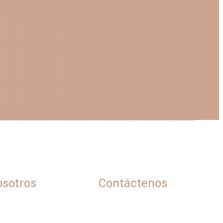
sotros
Contáctenos
uienes Somos?
Quiero ser Anfitriona