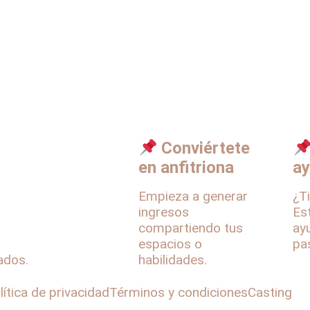
Activaciones BTL
Pr
Producción
Re
Audiovisual
Ca
Uniformes y
Bo
Merchandising
Conviértete
en anfitriona
a
Empieza a generar
¿T
ingresos
Es
compartiendo tus
ay
espacios o
pa
ados.
habilidades.
lítica de privacidad
Términos y condiciones
Casting