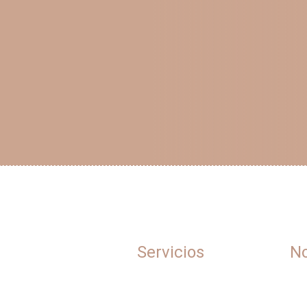
Servicios
No
Anfitrionas
¿Q